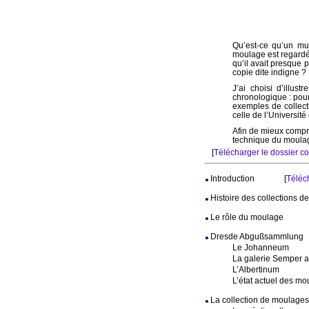
Qu’est-ce qu’un mu
moulage est regardé 
qu’il avait presque 
copie dite indigne ?
J’ai choisi d’illus
chronologique : pou
exemples de collecti
celle de l’Universit
Afin de mieux compre
technique du moulag
[
Télécharger le dossier co
Introduction
[
Téléc
Histoire des collections 
Le rôle du moulage
Dresde Abgußsammlung
Le Johanneum
La galerie Semper 
L’Albertinum
L’état actuel des m
La collection de moulages 