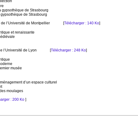
llection
ire
la gypsothèque de Strasbourg
a gypsothèque de Strasbourg
de l’Université de Montpellier
[
Télécharger : 140 Ko
]
ntique et renaissante
médiévale
e
 l’Université de Lyon
[
Télécharger : 248 Ko
]
ntique
moderne
premier musée
’aménagement d’un espace culturel
nt
 des moulages
arger : 200 Ko
]