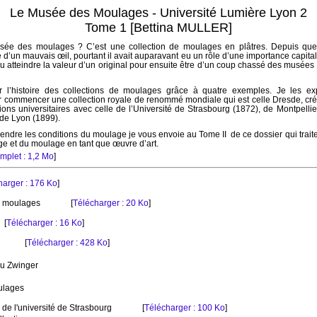
Le Musée des Moulages - Université Lumière Lyon 2
Tome 1 [Bettina MULLER]
sée des moulages ? C’est une collection de moulages en plâtres. Depuis que
d’un mauvais œil, pourtant il avait auparavant eu un rôle d’une importance capital
pu atteindre la valeur d’un original pour ensuite être d’un coup chassé des musé
trer l’histoire des collections de moulages grâce à quatre exemples. Je les 
r commencer une collection royale de renommé mondiale qui est celle Dresde, crée
ons universitaires avec celle de l’Université de Strasbourg (1872), de Montpellier
é de Lyon (1899).
ndre les conditions du moulage je vous envoie au Tome II de ce dossier qui traite
e et du moulage en tant que œuvre d’art.
mplet : 1,2 Mo
]
harger : 176 Ko
]
de moulages
[
Télécharger : 20 Ko
]
[
Télécharger : 16 Ko
]
[
Télécharger : 428 Ko
]
au Zwinger
oulages
de l'université de Strasbourg
[
Télécharger : 100 Ko
]