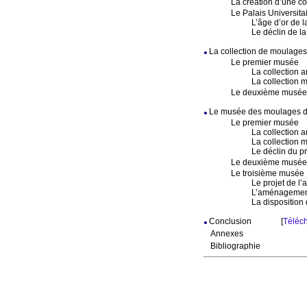
La création d’une co
Le Palais Universita
L’âge d’or de 
Le déclin de l
La collection de moulages 
Le premier musée
La collection a
La collection 
Le deuxième musé
Le musée des moulages de
Le premier musée
La collection a
La collection 
Le déclin du 
Le deuxième musée
Le troisième musée
Le projet de l
L’aménageme
La disposition
Conclusion
[
Téléch
Annexes
Bibliographie