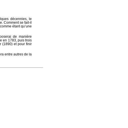
lques décennies, le
e. Comment se fait-il
es comme étant qu’une
exposerai de manière
 en 1783, puis trois
 (1890) et pour finir
ra entre autres de la