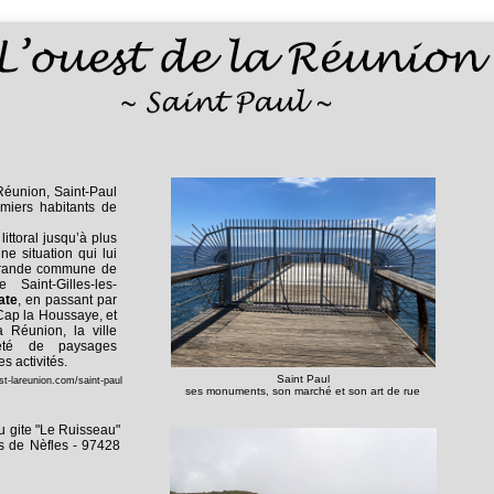
Réunion, Saint-Paul
miers habitants de
littoral jusqu’à plus
ne situation qui lui
 grande commune de
Saint-Gilles-les-
ate
, en passant par
Cap la Houssaye, et
a Réunion, la ville
iété de paysages
 activités.
Saint Paul
t-lareunion.com/saint-paul
ses monuments, son marché et son art de rue
u gite "Le Ruisseau"
is de Nèfles - 97428