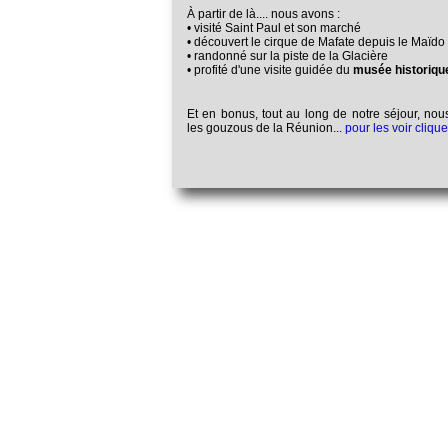
À partir de là.... nous avons :
• visité Saint Paul et son marché
• découvert le cirque de Mafate depuis le Maïdo
• randonné sur la piste de la Glacière
• profité d'une visite guidée du
musée historique
Et en bonus, tout au long de notre séjour, no
les gouzous de la Réunion...
pour les voir clique