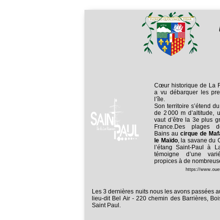
Cœur historique de La 
a vu débarquer les pre
l’île.
Son territoire s’étend du 
de 2 000 m d’altitude, u
vaut d’être la 3e plus
France.Des plages de 
Bains au
cirque de Maf
le Maïdo
, la savane du 
l’étang Saint-Paul à L
témoigne d’une var
propices à de nombreuses
https://www.oues
Les 3 dernières nuits nous les avons passées a
lieu-dit Bel Air - 220 chemin des Barrières, Bo
Saint Paul.