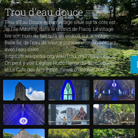
Trou d'eau douce
03/01/2023
Trou d’Eau Douce est un village situé sur la côte est
de l’île Maurice, dans le district de Flacq. Le village
tire son nom du fait qu’à un endroit sur le rivage,
Belle Île, de l’eau de source potable entre en contact
avec l’eau salée.
[https://fr.wikipedia.org/wiki/Trou_d%27Eau_Douce].
On peut y voir L’église Notre-Dame-du-Bon-Secours
et Le Café des Arts [https://www.maniglier.com/]