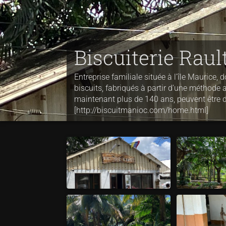
Biscuiterie Rau
Entreprise familiale située à l’île Maurice
biscuits, fabriqués à partir d’une méthode 
maintenant plus de 140 ans, peuvent être 
[http://biscuitmanioc.com/home.html]