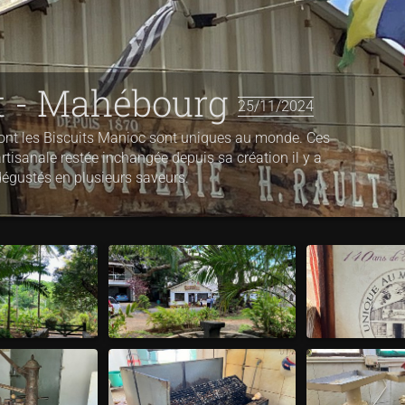
lt - Mahébourg
25/11/2024
, dont les Biscuits Manioc sont uniques au monde. Ces
artisanale restée inchangée depuis sa création il y a
dégustés en plusieurs saveurs.