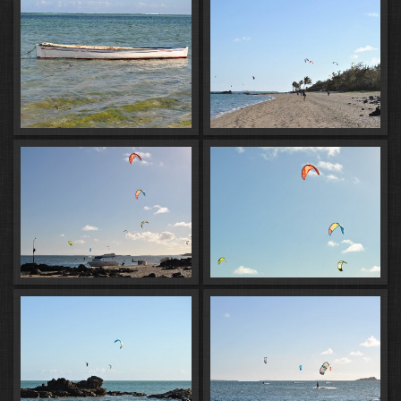
kitesurf et des sites de plongée
extraordinaires
.
(https://www.tropicalement-
votre.com/destinations/10-bonnes-
raisons-d-aller-a-
rodrigues.php#Raison_n%C2%B04_:_un_immense_lagon_