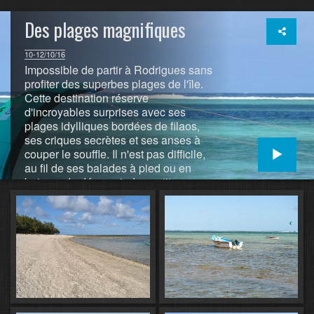
Des plages magnifiques
10-12/10/16
Impossible de partir à Rodrigues sans
profiter des superbes plages de l'île.
Cette destination réserve
d'incroyables surprises avec ses
plages idylliques bordées de filaos,
ses criques secrètes et ses anses à
couper le souffle. Il n'est pas difficile,
au fil de ses balades à pied ou en
bateau, de découvrir des petites
criques désertes et paradisiaques
nichées entre deux rochers imposants.
A Rodrigues, il existe des plages pour
toutes les envies : baignade, farniente,
snorkelling... De Mourouk à Pointe
Cotton en passant par Trou d'Argent et
Graviers, impossible de ne pas tomber
sous le charme.
Un immense lagon propice au