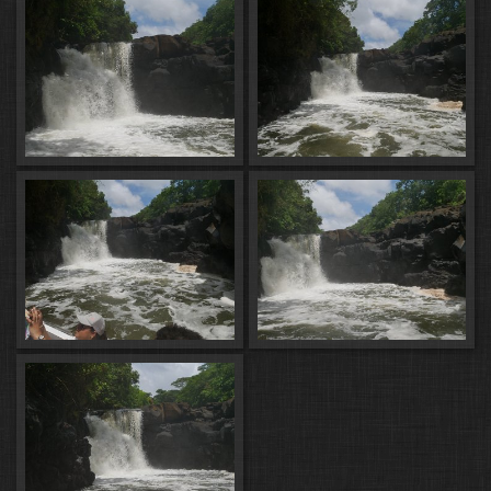
points-d-interet/c976-archeologie-
artisanat-science-et-technique/c981-
nature/48248-grande-riviere-sud-
est.html)