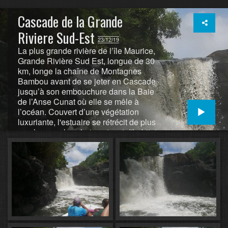
Cascade de la Grande
Riviere Sud-Est
23/12/19
La plus grande rivière de l’île Maurice,
Grande Rivière Sud Est, longue de 30
km, longe la chaîne de Montagnes
Bambou avant de se jeter en Cascade
jusqu’à son embouchure dans la Baie
de l’Anse Cunat où elle se mêle à
l’océan. Couvert d’une végétation
luxuriante, l'estuaire se rétrécit de plus
en plus vers les chutes et sert d'habitat
à des singes, chauves-souris et
beaucoup d'oiseaux. En pleine
saison, il n'est pas rare que les
embarcations fassent littéralement la
queue devant les cascades !
(http://www.tara-sekoia.com/cascade-
grande-riviere-sud-est/ -
https://www.petitfute.com/v71116-
grande-riviere-sud-est/c1173-visites-