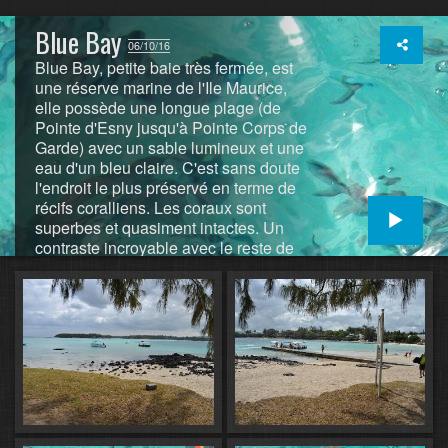
Blue Bay
06/10/16
Blue Bay, petite baie très fermée, est
une réserve marine de l'Ile Maurice,
elle possède une longue plage (de
Pointe d'Esny jusqu'à Pointe Corps de
Garde) avec un sable lumineux et une
eau d'un bleu claire. C'est sans doute
l'endroit le plus préservé en terme de
récifs coralliens. Les coraux sont
superbes et quasiment intactes. Un
contraste incroyable avec le reste de
l'Ile. Idéale pour faire de la voile, et le
surf . Superbe spot de plongée, on
peut admirer, avec masque et tuba, les
coraux encore vivants et
d'innombrables poissons de toutes les
couleurs. (https://www.sea-
seek.com/Blue-Bay-Maurice-)