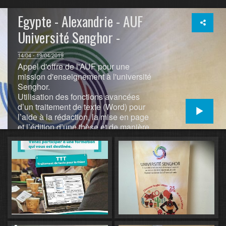
Egypte - Alexandrie - AUF
Université Senghor -
14/04 - 19/04/2019
Appel d'offre de l'AUF pour une
mission d'enseignement à l'université
Senghor.
Utilisation des fonctions avancées
d’un traitement de texte (Word) pour
l’aide à la rédaction, la mise en page
et l’édition d’une thèse et de manière
plus générale pour tout document long
nécessitant le respect d’une
homogénéité de mise en page et
d’obligations éditoriales. Outre la
manipulation d’une feuille de style
existante, être capable d’en créer une
nouvelle et de l’enregistrer sous forme
de modèle. Cette formation portera
aussi sur tout ce qui doit accompagner