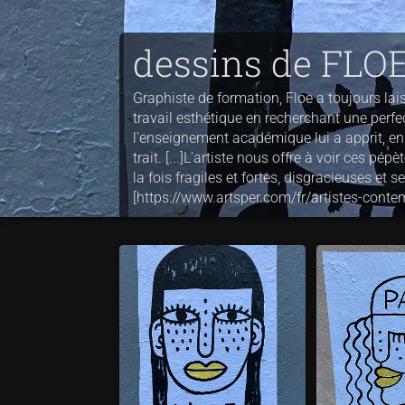
dessins de FLO
Graphiste de formation, Floe a toujours lai
travail esthétique en recherchant une perfe
l'enseignement académique lui a apprit, en
trait. [...]L'artiste nous offre à voir ces p
la fois fragiles et fortes, disgracieuses et s
[https://www.artsper.com/fr/artistes-cont