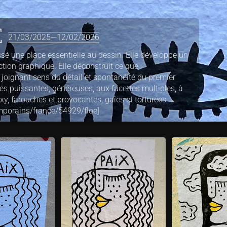
E
21/03/2025—12/02/2026
ssé une place essentielle au dessin. Elle développe un
ction graphique. Elle déconstruit ce que
 joignant sens du détail et spontanéité du premier
épètes puissantes, généreuses, aux facettes multiples, à
exy, farouches et provocantes, gaies et torturées...
emporains/france/54929/floe]