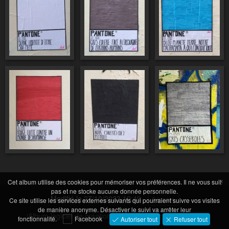
×
Cet album utilise des cookies pour mémoriser vos préférences. Il ne vous suit
pas et ne stocke aucune donnée personnelle.
Modifié le
27/10/2023 19:49
9 images
Ce site utilise les services externes suivants qui pourraient suivre vos visites
de manière anonyme. Désactiver le suivi va arrêter leur
jAlbum logiciel de création de galeries d'images
·
Tiger
fonctionnalité.
Facebook
Autoriser tout
Refuser tout