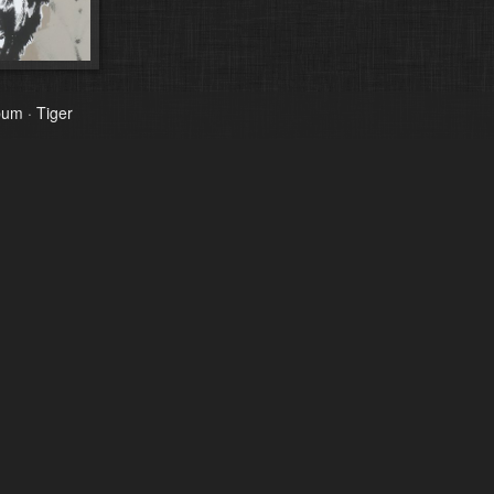
lbum
·
Tiger