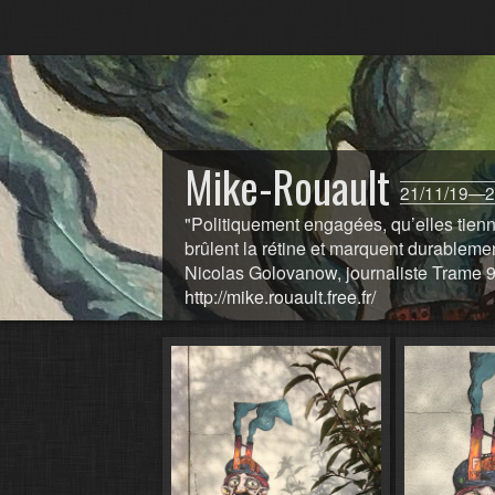
Mike-Rouault
21/11/19—2
"Politiquement engagées, qu’elles tien
brûlent la rétine et marquent durablement
Nicolas Golovanow, journaliste Trame 9
http://mike.rouault.free.fr/