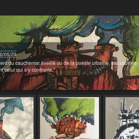
0/05/20
nent du cauchemar éveillé ou de la poésie urbaine, ses œuvres
 celui qui s’y confronte."
.