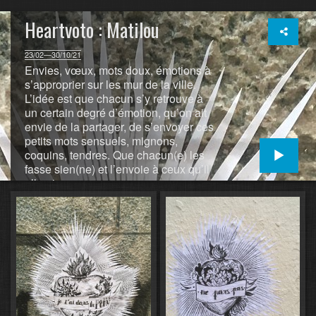
Heartvoto : Matilou
23/02—30/10/21
Envies, vœux, mots doux, émotions à
s’approprier sur les mur de la ville.
L’idée est que chacun s’y retrouve à
un certain degré d’émotion, qu’on ait
envie de la partager, de s’envoyer ces
petits mots sensuels, mignons,
coquins, tendres. Que chacun(e) les
fasse sien(ne) et l’envoie à ceux qu’il
elle aime.
(https://www.facebook.com/hashtag/heartvoto)