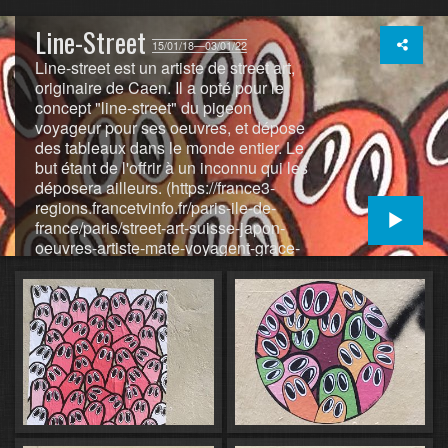
Line-Street
15/01/18—03/01/22
Line-street est un artiste de street art,
originaire de Caen. Il a opté pour le
concept "line-street" du pigeon
voyageur pour ses oeuvres, et dépose
des tableaux dans le monde entier. Le
but étant de l'offrir à un inconnu qui les
déposera ailleurs. (https://france3-
regions.francetvinfo.fr/paris-ile-de-
france/paris/street-art-suisse-japon-
oeuvres-artiste-mate-voyagent-grace-
aux-reseaux-sociaux-1509385.html)
(https://line-street.com/about/)