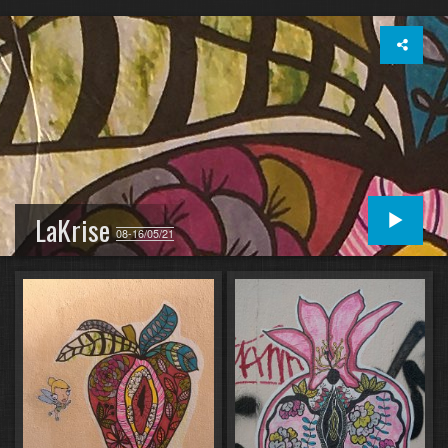
LaKrise
08-16/05/21