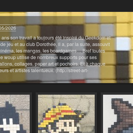
05/2026
0 ans son travail a toujours été inspiré du Geekdom et
de jeu et au club Dorothée, il a, par la suite, assouvit
 le cinéma, les mangas, les boardgames… Bref toutes
 the woup utilise de nombreux supports pour ses
allons, collages, paper art et pochoirs. Et à chaque
s et artistes talentueux. (http://street-art-