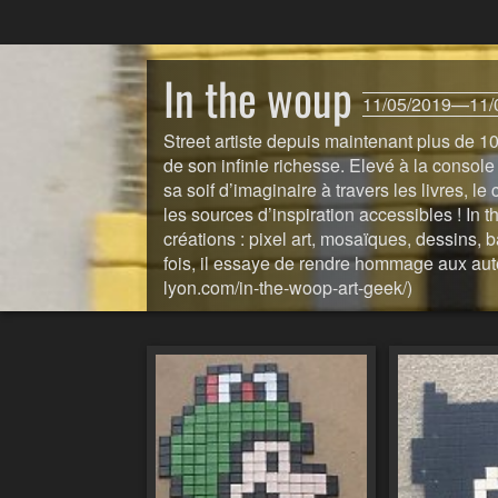
In the woup
11/05/2019—11/
Street artiste depuis maintenant plus de 1
de son infinie richesse. Elevé à la console 
sa soif d’imaginaire à travers les livres,
les sources d’inspiration accessibles ! In
créations : pixel art, mosaïques, dessins, b
fois, il essaye de rendre hommage aux auteur
lyon.com/in-the-woop-art-geek/)