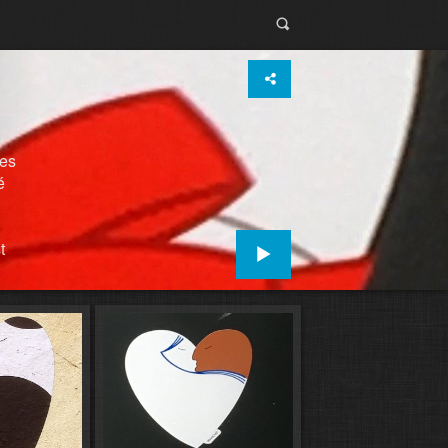
des
é
t