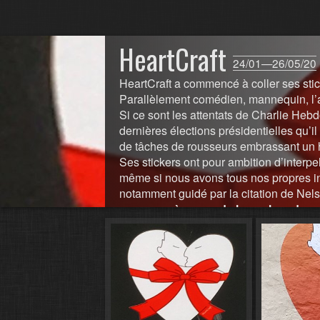
HeartCraft
24/01—26/05/20
HeartCraft a commencé à coller ses sti
Parallèlement comédien, mannequin, l’art
Si ce sont les attentats de Charlie Hebd
dernières élections présidentielles qu’i
de tâches de rousseurs embrassant un
Ses stickers ont pour ambition d’interpe
même si nous avons tous nos propres into
notamment guidé par la citation de Nel
personne à cause de la couleur de sa 
apprendre à haïr, et s’ils peuvent app
https://rivedroiteetailleurs.com/rencontr