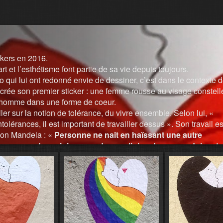
ckers en 2016.
 et l’esthétisme font partie de sa vie depuis toujours.
o qui lui ont redonné envie de dessiner, c’est dans le contexte 
l crée son premier sticker : une femme rousse au visage constell
 homme dans une forme de coeur.
ller sur la notion de tolérance, du vivre ensemble. Selon lui, «
lérances, il est important de travailler dessus ». Son travail es
son Mandela : «
Personne ne nait en haïssant une autre
peur, ou des origines, ou de sa religion. Les gens doivent
rendre à haïr, ils peuvent apprendre à aimer.
»
e-avec-heartcraft