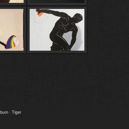
Album
·
Tiger