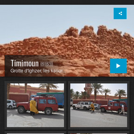
Timimoun
05/05/10
Grotte d'Ighzer, les ksour...