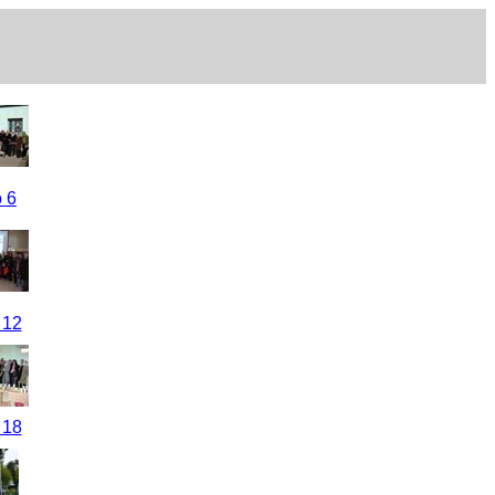
 6
 12
 18