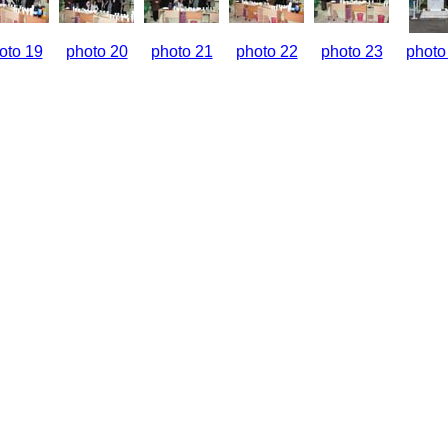
oto 19
photo 20
photo 21
photo 22
photo 23
photo