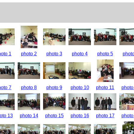
hoto 1
photo 2
photo 3
photo 4
photo 5
photo
hoto 7
photo 8
photo 9
photo 10
photo 11
photo
oto 13
photo 14
photo 15
photo 16
photo 17
photo