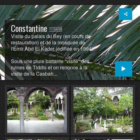
Constantine
11/04/09
Visite du palais du Bey (en cours de
restauration) et de la mosquée de
l'Émir Abd El Kader (édifiée en 1994).
Sous une pluie battante "visite" des
ruines de Tiddis et on renonce à la
visite de la Casbah...