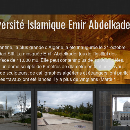
versité Islamique Emir Abdelkade
ine, la plus grande d'Algérie, a été inaugurée le 31 octobre
d Sifi. La mosquée Emir Abdelkader jouxte l'Institut des
face de 11.000 m2. Elle peut contenir plus de 10.000 fidèles.
 un dôme sculpté de 5 mètres de diamètre en font un «joyau
 de sculpteurs, de calligraphes algériens et étrangers, ont partic
es travaux ont été lancés il y a plus de vingt ans (Mardi 1