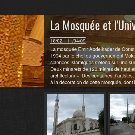
La Mosquée et l'Uni
18/02—11/04/09
La mosquée Emir Abdelkader de Constant
1994 par le chef du gouvernement Mokda
sciences islamiques s'étend sur une sur
Deux minarets de 120 mètres de haut et
architectural». Des centaines d'artistes,
à la décoration de cette mosquée, dont l
Novembre 1994).
https://www.humanite.fr/node/90284