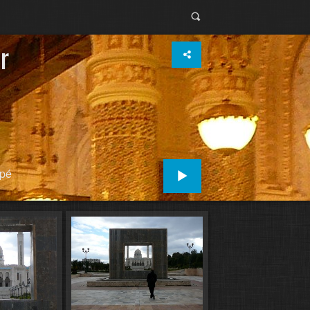
r
ipé