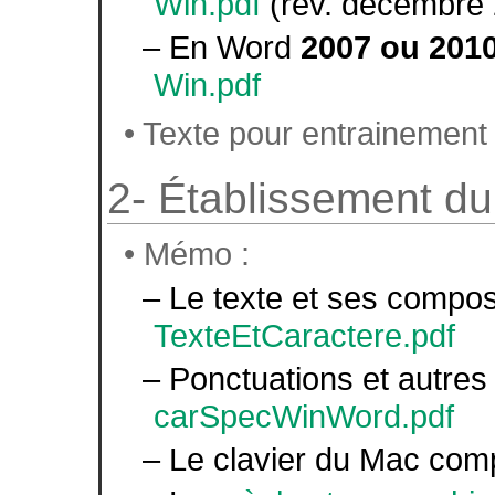
Win.pdf
(rev. décembre
– En Word
2007 ou 201
Win.pdf
• Texte pour entrainement
2- Établissement du
• Mémo :
– Le texte et ses compos
TexteEtCaractere.pdf
– Ponctuations et autres 
carSpecWinWord.pdf
– Le clavier du Mac comp