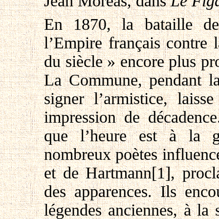
Jean Moréas, dans
Le Fig
En 1870, la bataille d
l’Empire français contre 
du siècle » encore plus p
La Commune, pendant laqu
signer l’armistice, lais
impression de décadence.
que l’heure est à la g
nombreux poètes influencé
et de Hartmann[1], procl
des apparences. Ils enco
légendes anciennes, à la s