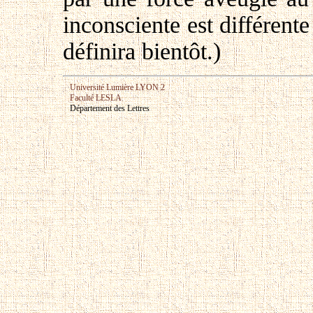
inconsciente est différente
définira bientôt.)
Université Lumière LYON 2
Faculté LESLA
Département des Lettres