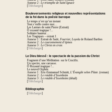
Annexe 2 :
Le triomphe de Saint Ignace
[
Télécharger
]
Bouleversements religieux et nouvelles représentations
de la foi dans la poésie baroque
Le temps n’est qu’un instant
Tout s’enfle contre moi…
Les Larmes de saint Pierre (Extrait)
Ô royauté tragique !...
Solitaire hauteur…
Les Tragiques – extrait 1
Annexe 1 : Extrait de
Sade, Fourrier, Loyola
de Roland Barthes
Annexe 2 :
Le couronnement d’épines
Annexe 3 :
Le Christ en croix
[
Télécharger
]
Le Dieu blessé : le spectacle de la passion du Christ
Fragment d’une Méditation sur le Crucifix.
Un spectre, une carcasse.
Ô Royauté tragique !...
Le nouvel Orphée.
Annexe 1 : Eric-Emmanuel Schmitt,
L’Évangile selon Pilate
. (roman)
Annexe 2 :
Le retable d’Issenheim
Annexe 3 :
Le retable d’Issenheim
(détail)
[
Télécharger
]
Bibliographie
[
Télécharger
]