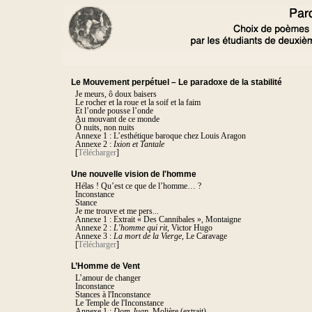
Le Mouvement perpétuel – Le paradoxe de la stabilité
Je meurs, ô doux baisers
Le rocher et la roue et la soif et la faim
Et l’onde pousse l’onde
Au mouvant de ce monde
Ô nuits, non nuits
Annexe 1 : L’esthétique baroque chez Louis Aragon
Annexe 2 :
Ixion et Tantale
[
Télécharger
]
Une nouvelle vision de l'homme
Hélas ! Qu’est ce que de l’homme… ?
Inconstance
Stance
Je me trouve et me pers...
Annexe 1 : Extrait « Des Cannibales », Montaigne
Annexe 2 :
L'homme qui rit
, Victor Hugo
Annexe 3 :
La mort de la Vierge
, Le Caravage
[
Télécharger
]
L’Homme de Vent
L’amour de changer
Inconstance
Stances à l'Inconstance
Le Temple de l'Inconstance
Annexe 1 :
Dom Juan
, Molière (extrait)