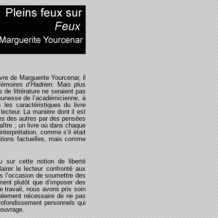
vre de Marguerite Yourcenar, il
moires d’Hadrien
. Mais plus
 de littérature ne seraient pas
jeunesse de l’académicienne, à
 les caractéristiques du livre
ecteur. La manière dont il est
nes des autres par des pensées
aître ; un livre où dans chaque
terprétation, comme s’il était
mations factuelles, mais comme
sur cette notion de liberté
lairer le lecteur confronté aux
ous l’occasion de soumettre des
ement plutôt que d’imposer des
e travail, nous avons pris soin
également nécessaire de ne pas
profondissement personnels qui
 ouvrage.