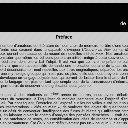
Préface
 nombre d’amateurs de littérature de nous citer, de mémoire, le titre d’une œu
’entre eux seraient dans la capacité d’évoquer
L’Oeuvre au Noir
ou les
Mé
ceux qui ont connaissance du recueil de nouvelles intitulé
Feux
. Nos amateurs
nstater que même les éditeurs portent un intérêt mitigé à cette œuvre de 
rééditions dont elle a fait l’objet. Il est vrai que ce livre ne présente pas
t vrai que son accessibilité demande une implication certaine de la part du l
abord déconcertante : neuf nouvelles aux titres énigmatiques, séparées les u
; une mythologie grecque qui n’est pas, ou plus, celle que nous croyions conn
éveloppe un langage polysémique qui permet de laisser libre le champ de l’in
r le langage non plus en tant que simple outil de la transmission d’infor
 permettrait de découvrir une signification sous-jacente.
ème
adressant à des étudiants de 2
année de Lettres, nous avons débattu 
cours du semestre, à l’équilibrer de manière pertinente avec l’objectif d’éc
cueil. Par conséquent, l’exercice de l’exposé sur les nouvelles a été pour n
des interprétations « clés en main », de soulever des objets de questionn
 un désir de convoquer l’intelligence des futurs étudiants qui utiliseront notr
s, en laissant ouvert le champ d’analyse des pensées détachées. Il était 
 par une surcharge de notes, en considération des idées de recherche et d’ap
re en permanence. Car
Feux
n’est définitivement pas un « bouquin », c’est un