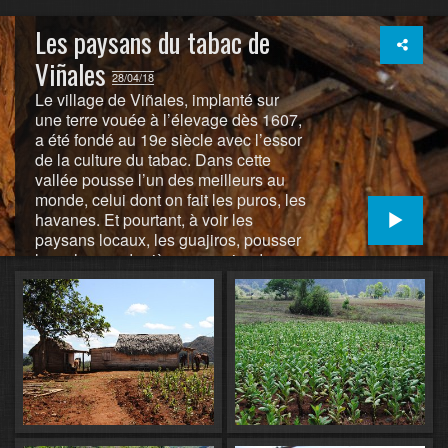
Les paysans du tabac de
Viñales
28/04/18
Le village de Viñales, implanté sur
une terre vouée à l’élevage dès 1607,
a été fondé au 19e siècle avec l’essor
de la culture du tabac. Dans cette
vallée pousse l’un des meilleurs au
monde, celui dont on fait les puros, les
havanes. Et pourtant, à voir les
paysans locaux, les guajiros, pousser
leur charrue derrière une paire de
bœufs attelés, à observer les séchoirs
traditionnels (secadero) coiffés de leur
toit de palmes séchées, on a bien du
mal à imaginer que de cette
campagne tranquille sortiront les
illustres cigares qui approvisionnent
les plus grandes compagnies au
monde telles Cohiba,
Romeo&Julieta…