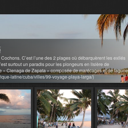
8
 Cochons. C’est l’une des 2 plages où débarquèrent les exilés
est surtout un paradis pour les plongeurs en lisière de
erve « Cienaga de Zapata » composée de marécages et de lagune
que-latine/cuba/villes/99-voyage-playa-larga/)