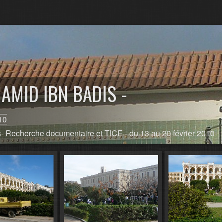
AMID IBN BADIS -
10
- Recherche documentaire et TICE - du 13 au 20 février 2010