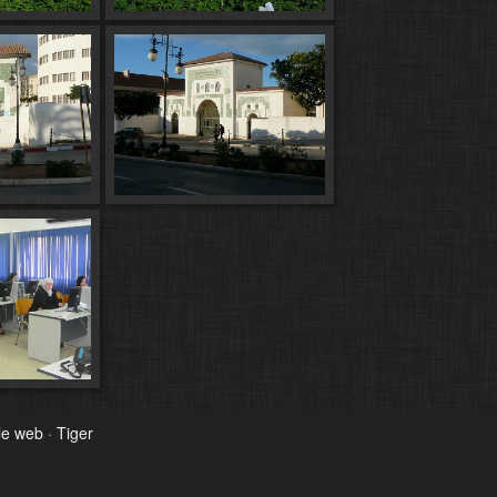
 le web
·
Tiger